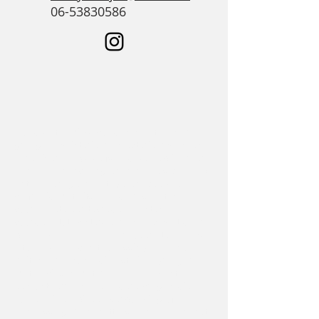
06-53830586
Goed dat u mij gevonden heeft. Ik help u
graag al uw interieur en exterieur wensen
te realiseren. Als zelfstandige heb ik meer
dan 25 jaar ervaring en inmiddels van alles
ontworpen, gemaakt, gerenoveerd en ook
verfraaid met uitstekende resultaten en
vooral met zeer tevreden klanten. Van
voordeur tot achterdeur en alles wat daar
binnen valt kunt u aan mij overlaten. Dit is
uiteraard ook van toepassing op al het
buitenwerk. Bovendien sta ik u graag bij
met advies in materiaalkeuze, eventueel
een ontwerp en alle andere vragen die
komen kijken bij een verbouwing of
aanpassing. Mijn motto is dan ook om met